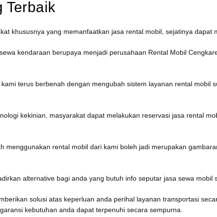
 Terbaik
akat khususnya yang memanfaatkan jasa rental mobil, sejatinya dapat
an sewa kendaraan berupaya menjadi perusahaan Rental Mobil Cengk
at kami terus berbenah dengan mengubah sistem layanan rental mobil
logi kekinian, masyarakat dapat melakukan reservasi jasa rental mob
lah menggunakan rental mobil dari kami boleh jadi merupakan gambar
irkan alternative bagi anda yang butuh info seputar jasa sewa mobil s
rikan solusi atas keperluan anda perihal layanan transportasi secara
ggaransi kebutuhan anda dapat terpenuhi secara sempurna.