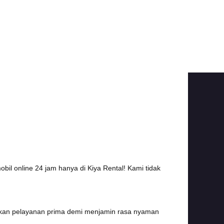
Tlp: 0816993778
WhatSapp
il online 24 jam hanya di Kiya Rental! Kami tidak
rikan pelayanan prima demi menjamin rasa nyaman