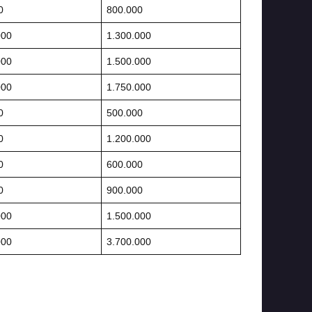
0
800.000
000
1.300.000
000
1.500.000
000
1.750.000
0
500.000
0
1.200.000
0
600.000
0
900.000
000
1.500.000
000
3.700.000