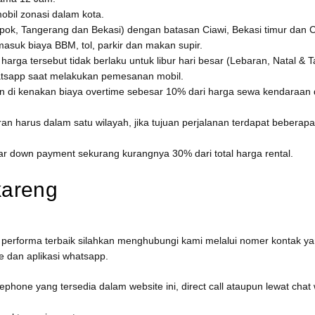
obil zonasi dalam kota.
pok, Tangerang dan Bekasi) dengan batasan Ciawi, Bekasi timur dan C
rmasuk biaya BBM, tol, parkir dan makan supir.
arga tersebut tidak berlaku untuk libur hari besar (Lebaran, Natal & 
tsapp saat melakukan pemesanan mobil.
n di kenakan biaya overtime sebesar 10% dari harga sewa kendaraan d
ran harus dalam satu wilayah, jika tujuan perjalanan terdapat bebera
r down payment sekurang kurangnya 30% dari total harga rental.
kareng
 performa terbaik silahkan menghubungi kami melalui nomer kontak yan
 dan aplikasi whatsapp.
phone yang tersedia dalam website ini, direct call ataupun lewat chat